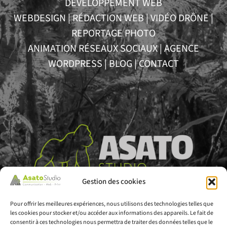
DÉVELOPPEMENT WEB
WEBDESIGN
|
RÉDACTION WEB
|
VIDÉO DRÔNE
|
REPORTAGE PHOTO
ANIMATION RÉSEAUX SOCIAUX
|
AGENCE
WORDPRESS
|
BLOG
|
CONTACT
Gestion des cookies
Pour offrir les meilleures expériences, nous utilisons des technologies telles que
les cookies pour stocker et/ou accéder aux informations des appareils. Le fait de
consentir à ces technologies nous permettra de traiter des données telles que le